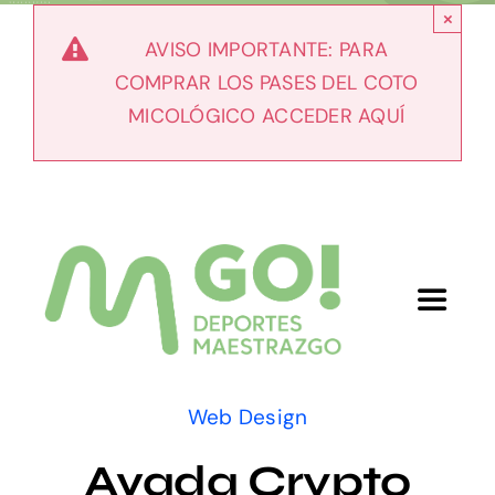
Skip
×
to
AVISO IMPORTANTE: PARA
content
COMPRAR LOS PASES DEL COTO
MICOLÓGICO ACCEDER AQUÍ
Toggle
Navigat
Inicio
Web Design
Nosotros
Avada Crypto