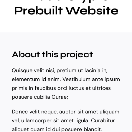
Prebuilt Website
Eventos
Activades
Actualidad
About this project
Quisque velit nisi, pretium ut lacinia in,
elementum id enim. Vestibulum ante ipsum
primis in faucibus orci luctus et ultrices
posuere cubilia Curae;
Donec velit neque, auctor sit amet aliquam
vel, ullamcorper sit amet ligula. Curabitur
aliquet quam id dui posuere blandit.