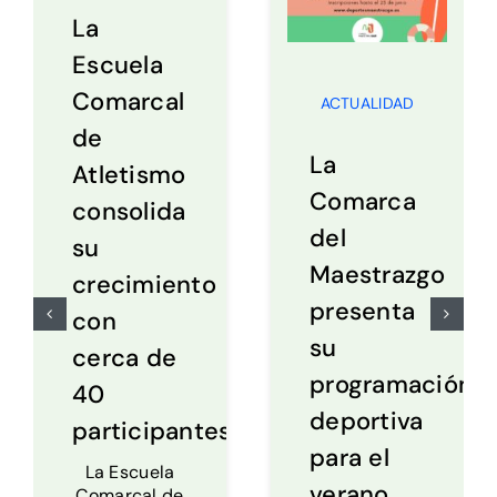
La
Escuela
Comarcal
ACTUALIDAD
de
La
Atletismo
Comarca
consolida
del
su
Maestrazgo
crecimiento
presenta
con
su
cerca de
programación
40
deportiva
participantes
para el
La Escuela
verano
Comarcal de