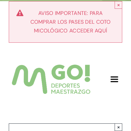
Skip
×
to
AVISO IMPORTANTE: PARA
content
COMPRAR LOS PASES DEL COTO
MICOLÓGICO ACCEDER AQUÍ
Toggle
Navigat
Inicio
Nosotros
×