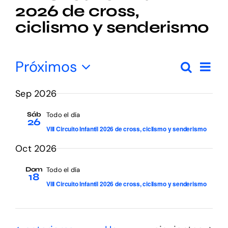
2026 de cross,
Eventos
ciclismo y senderismo
Activades
Nav
Próximos
Buscar
Nave
de
Resum
Seleccionar
Actualidad
vist
de
de
Sep 2026
fecha.
búsq
Eve
Sáb
Todo el día
y
26
VIII Circuito Infantil 2026 de cross, ciclismo y senderismo
vista
Oct 2026
de
Even
Dom
Todo el día
18
VIII Circuito Infantil 2026 de cross, ciclismo y senderismo