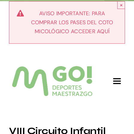
Skip
×
to
AVISO IMPORTANTE: PARA
content
COMPRAR LOS PASES DEL COTO
MICOLÓGICO ACCEDER AQUÍ
Toggle
Navigat
Inicio
Nosotros
VIII Circuito Infantil