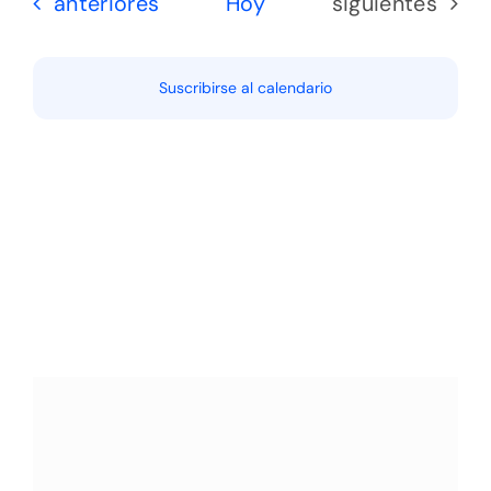
Eventos
Eventos
anteriores
Hoy
siguientes
Suscribirse al calendario