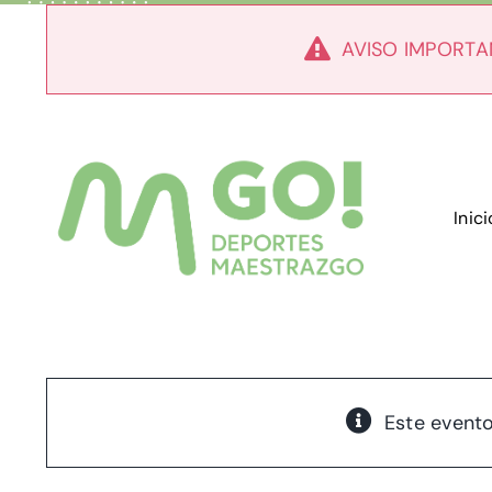
Skip
to
AVISO IMPORTA
content
Inici
Este event