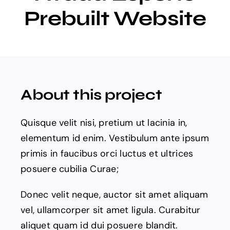
Prebuilt Website
Eventos
Activades
Actualidad
About this project
Quisque velit nisi, pretium ut lacinia in,
elementum id enim. Vestibulum ante ipsum
primis in faucibus orci luctus et ultrices
posuere cubilia Curae;
Donec velit neque, auctor sit amet aliquam
vel, ullamcorper sit amet ligula. Curabitur
aliquet quam id dui posuere blandit.