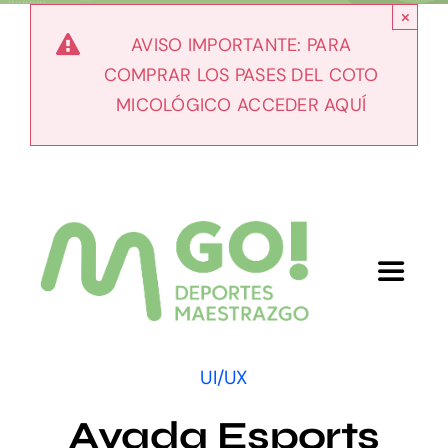
Skip
×
to
AVISO IMPORTANTE: PARA
content
COMPRAR LOS PASES DEL COTO
MICOLÓGICO ACCEDER AQUÍ
Toggle
Navigat
Inicio
UI/UX
Nosotros
Avada Esports