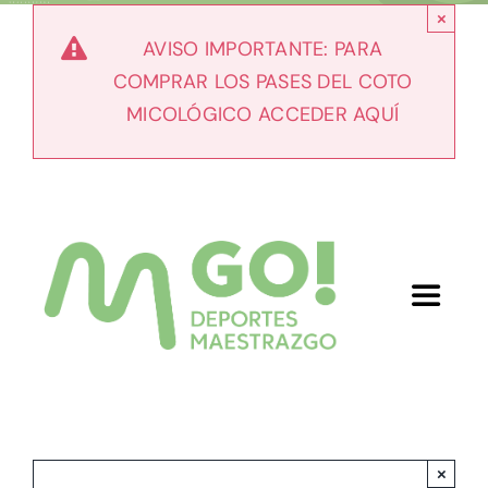
Skip
×
to
AVISO IMPORTANTE: PARA
content
COMPRAR LOS PASES DEL COTO
MICOLÓGICO ACCEDER AQUÍ
Toggle
Navigat
Inicio
Nosotros
×