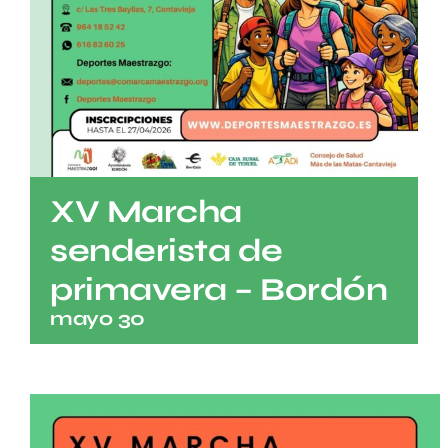
XV Marcha
senderista de
primavera – Bordón
mayo 30